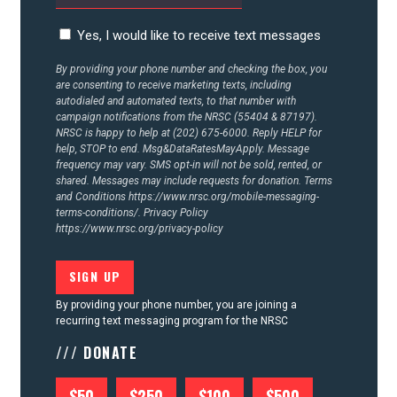
CONTACT US
Yes, I would like to receive text messages
By providing your phone number and checking the box, you
are consenting to receive marketing texts, including
autodialed and automated texts, to that number with
campaign notifications from the NRSC (55404 & 87197).
NRSC is happy to help at (202) 675-6000. Reply HELP for
help, STOP to end. Msg&DataRatesMayApply. Message
frequency may vary. SMS opt-in will not be sold, rented, or
shared. Messages may include requests for donation. Terms
and Conditions
https://www.nrsc.org/mobile-messaging-
terms-conditions/.
Privacy Policy
https://www.nrsc.org/privacy-policy
By providing your phone number, you are joining a
recurring text messaging program for the NRSC
/// DONATE
$50
$250
$100
$500