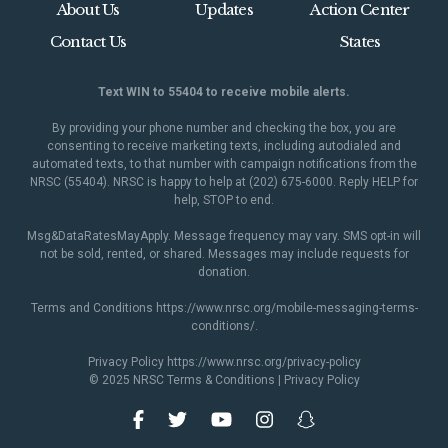
About Us
Updates
Action Center
Contact Us
States
Text WIN to 55404 to receive mobile alerts.
By providing your phone number and checking the box, you are
consenting to receive marketing texts, including autodialed and
automated texts, to that number with campaign notifications from the
NRSC (55404). NRSC is happy to help at (202) 675-6000. Reply HELP for
help, STOP to end.
Msg&DataRatesMayApply. Message frequency may vary. SMS opt-in will
not be sold, rented, or shared. Messages may include requests for
donation.
Terms and Conditions
https://www.nrsc.org/mobile-messaging-terms-
conditions/
.
Privacy Policy
https://www.nrsc.org/privacy-policy
© 2025 NRSC
Terms & Conditions
|
Privacy Policy