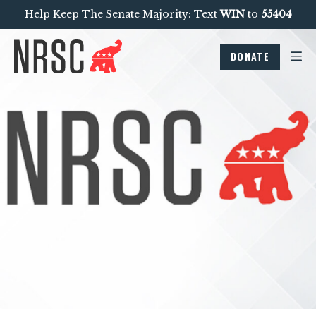
Help Keep The Senate Majority: Text
WIN
to
55404
DONATE